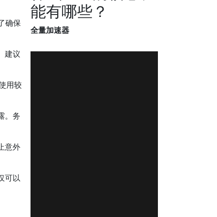
能有哪些？
了确保
全量加速器
。建议
。使用较
露。务
止意外
仅可以