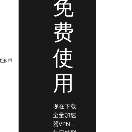
免
费
使
更多帮
用
现在下载
全量加速
器VPN，