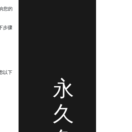
响您的
下步骤
虑以下
永
久